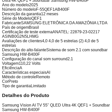
Ultra 4K QEF1 + Soundbar Samsung HW-B400F
Ano do modelo
2025
Número do modelo
F-55QEF1AB400F
Descrição da garantia
12 meses
Série do Modelo
QEF1
Fabricante
SAMSUNG ELETRÔNICA DA AMAZÔNIA LTDA
País de origem
Brasil
Certificação de teste externa
ANATEL: 22879-23-02217
ASIN
B0G2N5LHMG
Avaliações de clientes
4,0 4,0 de 5 estrelas (2) 4,0 de 5
estrelas
Descrição do alto-falante
Sistema de som 2.1 com soundbar
Samsung HW-B400F
Configuração do canal som surround
2.1
Voltagem
110,22 Volts
Eficiência
A
Características especiais
AI
Método de controle
Remoto
Cor
Preto
Tipo de garantia
Limitado
Detalhes do Produto
Samsung Vision AI TV 55" QLED Ultra 4K QEF1 + Soundbar
Samsung HW-B400F