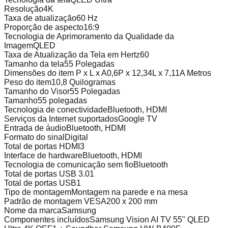
Resolução
4K
Taxa de atualização
60 Hz
Proporção de aspecto
16:9
Tecnologia de Aprimoramento da Qualidade da
Imagem
QLED
Taxa de Atualização da Tela em Hertz
60
Tamanho da tela
55 Polegadas
Dimensões do item P x L x A
0,6P x 12,34L x 7,11A Metros
Peso do item
10,8 Quilogramas
Tamanho do Visor
55 Polegadas
Tamanho
55 polegadas
Tecnologia de conectividade
Bluetooth, HDMI
Serviços da Internet suportados
Google TV
Entrada de áudio
Bluetooth, HDMI
Formato do sinal
Digital
Total de portas HDMI
3
Interface de hardware
Bluetooth, HDMI
Tecnologia de comunicação sem fio
Bluetooth
Total de portas USB 3.0
1
Total de portas USB
1
Tipo de montagem
Montagem na parede e na mesa
Padrão de montagem VESA
200 x 200 mm
Nome da marca
Samsung
Componentes incluídos
Samsung Vision AI TV 55" QLED